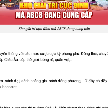
Kho giải trí cực đỉnh mà ABC8 đang cung cấp
uyền thống với các mức cược cực kỳ phong phú. Đồng thời, chuy
p Châu Âu, cúp thế giới, bóng rổ, quần vợt,…
ồm: sảnh đại, sảnh hoàng gia, sảnh đông phương,… Ở đây có đầy 
h, baccarat,…