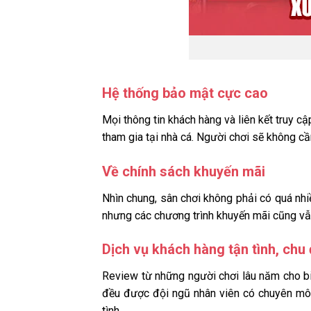
Hệ thống bảo mật cực cao
Mọi thông tin khách hàng và liên kết truy c
tham gia tại nhà cá. Người chơi sẽ không cần
Về chính sách khuyến mãi
Nhìn chung, sân chơi không phải có quá nhi
nhưng các chương trình khuyến mãi cũng vẫn
Dịch vụ khách hàng tận tình, chu
Review từ những người chơi lâu năm cho bi
đều được đội ngũ nhân viên có chuyên môn t
tình.