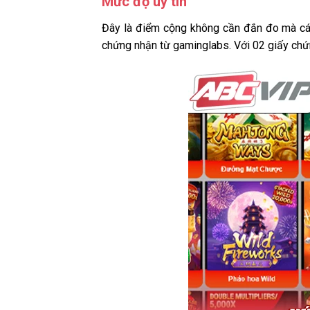
Mức độ uy tín
Đây là điểm cộng không cần đắn đo mà cá
chứng nhận từ gaminglabs. Với 02 giấy chứ