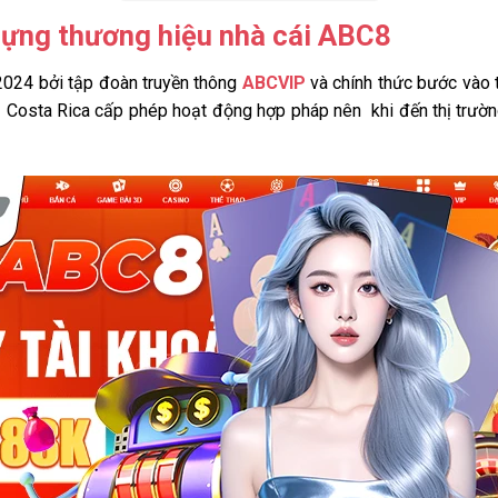
dựng thương hiệu nhà cái ABC8
 2024 bởi tập đoàn truyền thông
ABCVIP
và chính thức bước vào 
hủ Costa Rica cấp phép hoạt động hợp pháp nên khi đến thị trư