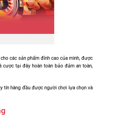
n cho các sản phẩm đỉnh cao của mình, được
cá cược tại đây hoàn toàn bảo đảm an toàn,
uy tín hàng đầu được người chơi lựa chọn và
ng