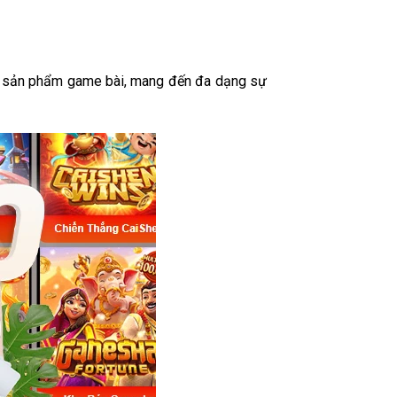
ác sản phẩm game bài, mang đến đa dạng sự