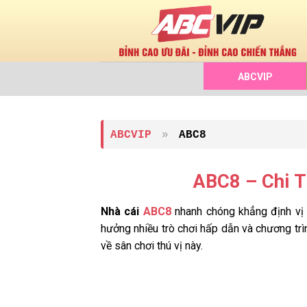
Chuyển
đến
nội
dung
ABCVIP
ABCVIP
»
ABC8
ABC8 – Chi T
Nhà cái
ABC8
nhanh chóng khẳng định vị t
hưởng nhiều trò chơi hấp dẫn và chương trìn
về sân chơi thú vị này.