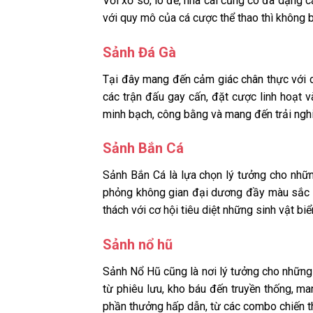
Với xổ số, lô đề, nhà cái cũng có đa dạng 
với quy mô của cá cược thể thao thì không b
Sảnh Đá Gà
Tại đây mang đến cảm giác chân thực với cá
các trận đấu gay cấn, đặt cược linh hoạt v
minh bạch, công bằng và mang đến trải ngh
Sảnh Bắn Cá
Sảnh Bắn Cá là lựa chọn lý tưởng cho nhữ
phỏng không gian đại dương đầy màu sắc và
thách với cơ hội tiêu diệt những sinh vật bi
Sảnh nổ hũ
Sảnh Nổ Hũ cũng là nơi lý tưởng cho những
từ phiêu lưu, kho báu đến truyền thống, m
phần thưởng hấp dẫn, từ các combo chiến thắ