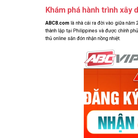
Khám phá hành trình xây 
ABC8.com
là nhà cái ra đời vào giữa năm
thành lập tại Philippines và được chính p
thủ online săn đón nhận nồng nhiệt.