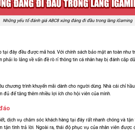
Những yếu tố đánh giá ABC8 xứng đáng đi đầu trong làng iGaming
ập tại đây đều được mã hoá. Với chính sách bảo mật an toàn như tr
 phải lo lắng về vấn đề rò rỉ thông tin cá nhân hay bị đánh cắp dữ
ều chương trình khuyến mãi dành cho người dùng. Nhà cái chỉ hầu
 đủ để tăng thêm nhiều lợi ích cho hội viên của mình.
 đáo
ết, dịch vụ chăm sóc khách hàng tại đây rất nhanh chóng và tận
ận tình trả lời. Ngoài ra, thái độ phục vụ của nhân viên được đ