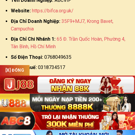
Tên Doanh Nghiệp:
ABCVIP
Website:
https://bifca.org.uk/
Địa Chỉ Doanh Nghiệp:
35F9+MJ7, Krong Bavet,
Campuchia
Địa Chỉ Chi Nhánh 1:
65 Đ. Trần Quốc Hoàn, Phường 4,
Tân Bình, Hồ Chí Minh
Số Điện Thoại:
0768049635
Mã số thuế:
0318734517
[X] ĐÓNG
Ngày hoạt động:
28/10/2024
Quản lý bởi:
Chi cục Thuế Quận 3
Copyright 2026 ©
ABCVIP - Liên Minh Truyền Thông Và Giải
Trí Hàng Đầu Châu Á