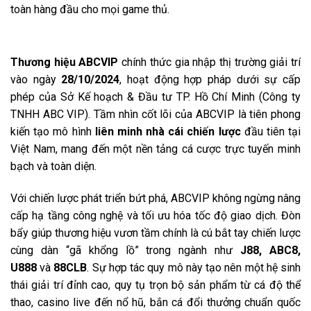
toàn hàng đầu cho mọi game thủ.
Thương hiệu ABCVIP
chính thức gia nhập thị trường giải trí
vào ngày
28/10/2024
, hoạt động hợp pháp dưới sự cấp
phép của Sở Kế hoạch & Đầu tư TP. Hồ Chí Minh (Công ty
TNHH ABC VIP). Tầm nhìn cốt lõi của ABCVIP là tiên phong
kiến tạo mô hình
liên minh nhà cái chiến lược
đầu tiên tại
Việt Nam, mang đến một nền tảng cá cược trực tuyến minh
bạch và toàn diện.
Với chiến lược phát triển bứt phá, ABCVIP không ngừng nâng
cấp hạ tầng công nghệ và tối ưu hóa tốc độ giao dịch. Đòn
bẩy giúp thương hiệu vươn tầm chính là cú bắt tay chiến lược
cùng dàn “gã khổng lồ” trong ngành như
J88, ABC8,
U888
và
88CLB
. Sự hợp tác quy mô này tạo nên một hệ sinh
thái giải trí đỉnh cao, quy tụ trọn bộ sản phẩm từ cá độ thể
thao, casino live đến nổ hũ, bắn cá đổi thưởng chuẩn quốc