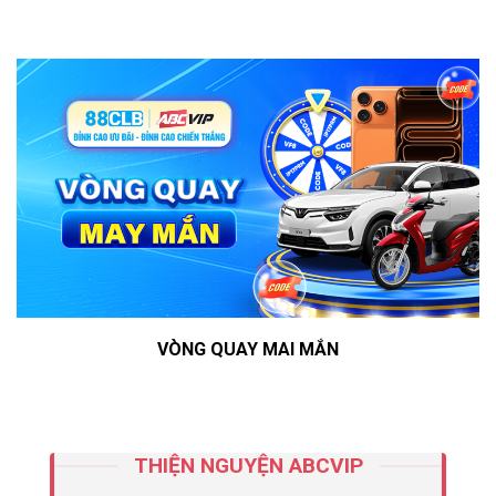
VÒNG QUAY MAI MẮN
THIỆN NGUYỆN ABCVIP