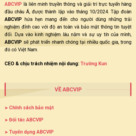
ABCVIP
là liên minh truyền thông và giải trí trực tuyến hàng
đầu châu Á, được thành lập vào tháng 10/2024. Tập đoàn
ABCVIP
hứa hẹn mang đến cho người dùng những trải
nghiệm đỉnh cao với độ an toàn và bảo mật thông tin tuyệt
đối. Dựa vào kinh nghiệm lâu năm và sự uy tín của mình,
ABCVIP
sẽ phát triển nhanh chóng tại nhiều quốc gia, trong
đó có Việt Nam.
CEO & chịu trách nhiệm nội dung:
Trường Kun
VỀ ABCVIP
Chính sách bảo mật
Đối tác ABCVIP
Tuyển dụng ABCVIP