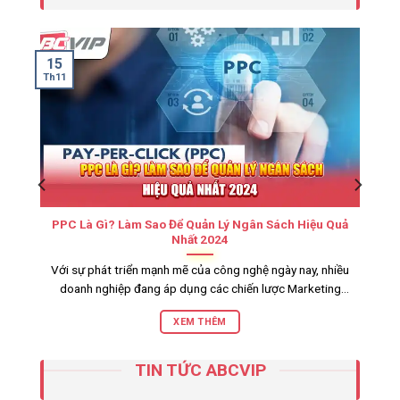
09
Th11
T
ả
IT Phần Cứng? IT Website? – Cốt Lõi Của Hệ Thống
Công Nghệ
u
IT phần cứng? IT website? là hai trụ cột cốt lõi, quyết định
sức mạnh công nghệ của doanh nghiệp trong thời đại số.
IT phần cứng giúp xây dựng nền tảng vững chắc với máy
XEM THÊM
n
chủ, thiết bị lưu trữ và các thành phần [...]
TIN TỨC ABCVIP