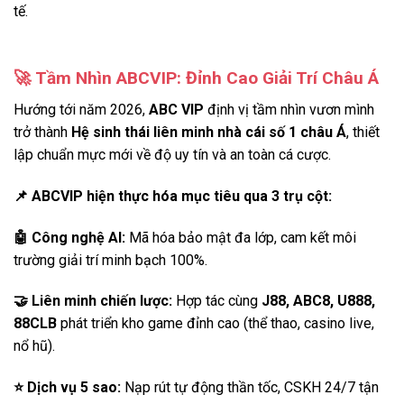
tế.
🚀
Tầm Nhìn ABCVIP: Đỉnh Cao Giải Trí Châu Á
Hướng tới năm 2026,
ABC VIP
định vị tầm nhìn vươn mình
trở thành
Hệ sinh thái liên minh nhà cái số 1 châu Á
, thiết
lập chuẩn mực mới về độ uy tín và an toàn cá cược.
📌 ABCVIP hiện thực hóa mục tiêu qua 3 trụ cột:
🤖 Công nghệ AI:
Mã hóa bảo mật đa lớp, cam kết môi
trường giải trí minh bạch 100%.
🤝 Liên minh chiến lược:
Hợp tác cùng
J88, ABC8, U888,
88CLB
phát triển kho game đỉnh cao (thể thao, casino live,
nổ hũ).
⭐ Dịch vụ 5 sao:
Nạp rút tự động thần tốc, CSKH 24/7 tận