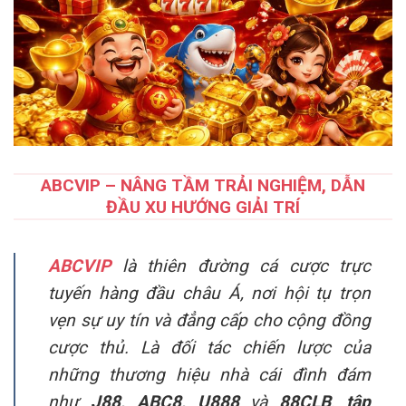
ABCVIP – NÂNG TẦM TRẢI NGHIỆM, DẪN
ĐẦU XU HƯỚNG GIẢI TRÍ
ABCVIP
là thiên đường cá cược trực
tuyến hàng đầu châu Á, nơi hội tụ trọn
vẹn sự uy tín và đẳng cấp cho cộng đồng
cược thủ. Là đối tác chiến lược của
những thương hiệu nhà cái đình đám
như
J88, ABC8, U888
và
88CLB
,
tập