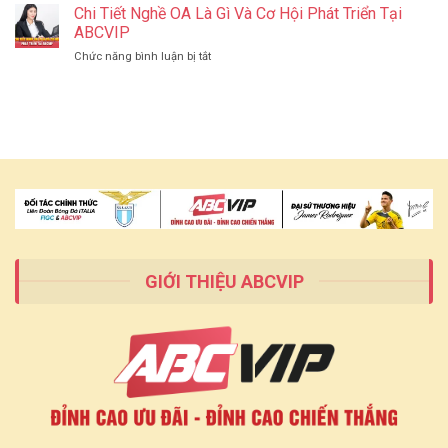
Kiện
Chi Tiết Nghề OA Là Gì Và Cơ Hội Phát Triển Tại
Gì?
Miền
Ứng
Tìm
ABCVIP
Tây
Tuyển
Hiểu
ở
Chức năng bình luận bị tắt
HR
Kỹ
Chi
Tại
Năng
Tiết
ABCVIP
Cần
Nghề
Và
Thiết
OA
Những
Là
Yêu
Gì
Cầu
Và
Cần
Cơ
Có
Hội
Phát
Triển
Tại
ABCVIP
GIỚI THIỆU ABCVIP