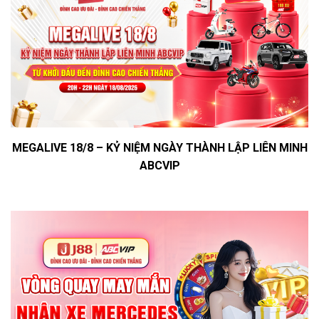
MEGALIVE 18/8 – KỶ NIỆM NGÀY THÀNH LẬP LIÊN MINH
ABCVIP