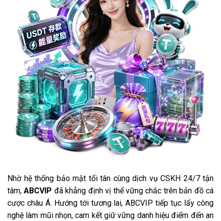
Nhờ hệ thống bảo mật tối tân cùng dịch vụ CSKH 24/7 tận
tâm,
ABCVIP
đã khẳng định vị thế vững chắc trên bản đồ cá
cược châu Á. Hướng tới tương lai, ABCVIP tiếp tục lấy công
nghệ làm mũi nhọn, cam kết giữ vững danh hiệu điểm đến an