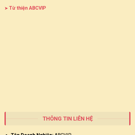
Từ thiện ABCVIP
THÔNG TIN LIÊN HỆ