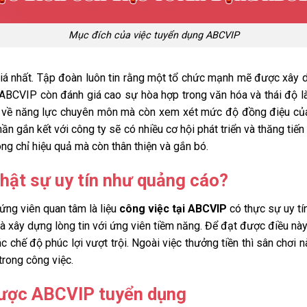
Mục đích của việc tuyển dụng ABCVIP
giá nhất. Tập đoàn luôn tin rằng một tổ chức mạnh mẽ được xây
n, ABCVIP còn đánh giá cao sự hòa hợp trong văn hóa và thái độ l
ểu về năng lực chuyên môn mà còn xem xét mức độ đồng điệu của
ần gắn kết với công ty sẽ có nhiều cơ hội phát triển và thăng tiế
g chỉ hiệu quả mà còn thân thiện và gắn bó.
hật sự uy tín như quảng cáo?
ứng viên quan tâm là liệu
công việc tại ABCVIP
có thực sự uy tí
 và xây dựng lòng tin với ứng viên tiềm năng. Để đạt được điều n
c chế độ phúc lợi vượt trội. Ngoài việc thưởng tiền thì sân chơi 
trong công việc.
được ABCVIP tuyển dụng