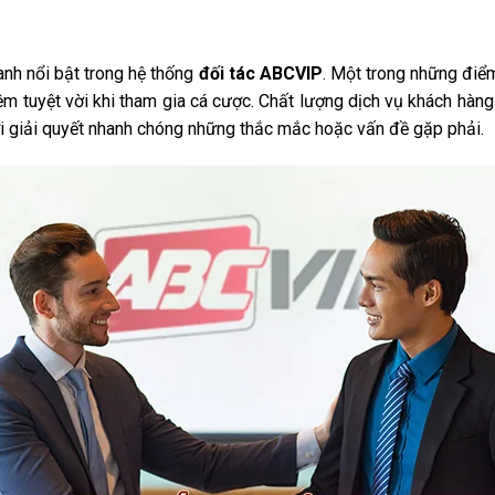
anh nổi bật trong hệ thống
đối tác ABCVIP
. Một trong những điểm
ệm tuyệt vời khi tham gia cá cược. Chất lượng dịch vụ khách hàng
i giải quyết nhanh chóng những thắc mắc hoặc vấn đề gặp phải.