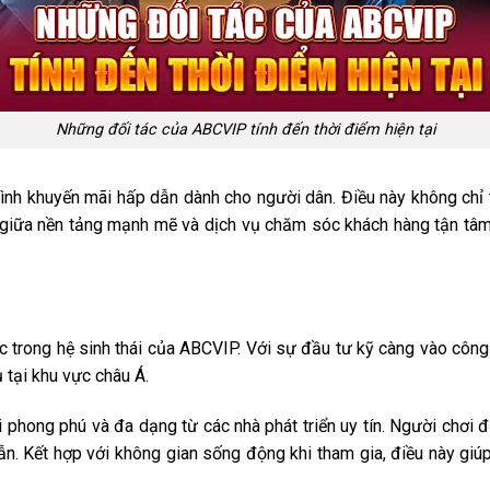
Những đối tác của ABCVIP tính đến thời điểm hiện tại
trình khuyến mãi hấp dẫn dành cho người dân. Điều này không chỉ
p giữa nền tảng mạnh mẽ và dịch vụ chăm sóc khách hàng tận tâm
ác trong hệ sinh thái của ABCVIP. Với sự đầu tư kỹ càng vào côn
 tại khu vực châu Á.
 phong phú và đa dạng từ các nhà phát triển uy tín. Người chơi đ
ẫn. Kết hợp với không gian sống động khi tham gia, điều này giú