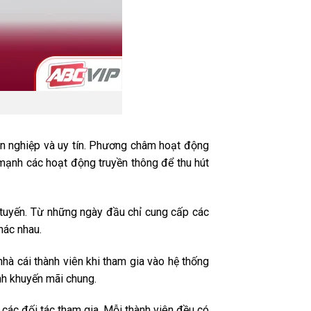
ên nghiệp và uy tín. Phương châm hoạt động
mạnh các hoạt động truyền thông để thu hút
c tuyến. Từ những ngày đầu chỉ cung cấp các
hác nhau.
hà cái thành viên khi tham gia vào hệ thống
ình khuyến mãi chung.
các đối tác tham gia. Mỗi thành viên đều có