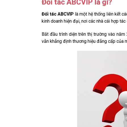
Đối tác ABCVIP là gì?
Đối tác ABCVIP
là một hệ thống liên kết cá
kinh doanh hiện đại, nơi các nhà cái hợp tác
Bắt đầu trình diện trên thị trường vào năm
vẫn khẳng định thương hiệu đẳng cấp của mìn