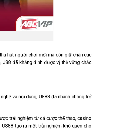
 thu hút người chơi mới mà còn giữ chân các
, J88 đã khẳng định được vị thế vững chắc
g nghệ và nội dung, U888 đã nhanh chóng trở
ược trải nghiệm từ cá cược thể thao, casino
p U888 tạo ra một trải nghiệm khó quên cho