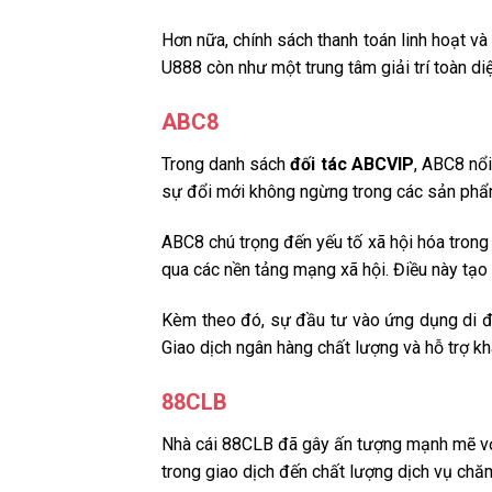
Hơn nữa, chính sách thanh toán linh hoạt v
U888 còn như một trung tâm giải trí toàn di
ABC8
Trong danh sách
đối tác ABCVIP
, ABC8 nổ
sự đổi mới không ngừng trong các sản phẩm
ABC8 chú trọng đến yếu tố xã hội hóa trong 
qua các nền tảng mạng xã hội. Điều này tạ
Kèm theo đó, sự đầu tư vào ứng dụng di độ
Giao dịch ngân hàng chất lượng và hỗ trợ k
88CLB
Nhà cái 88CLB đã gây ấn tượng mạnh mẽ với 
trong giao dịch đến chất lượng dịch vụ chăm