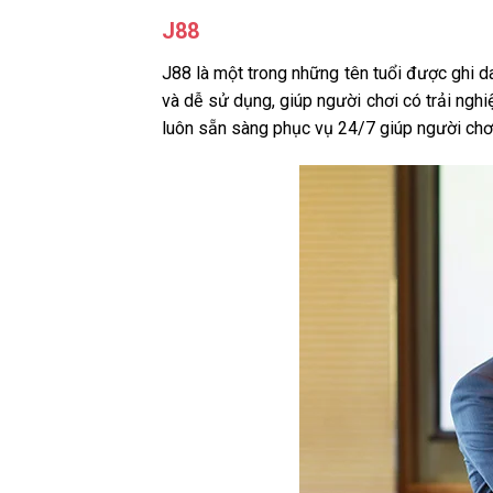
J88
J88 là một trong những tên tuổi được ghi d
và dễ sử dụng, giúp người chơi có trải nghi
luôn sẵn sàng phục vụ 24/7 giúp người chơ