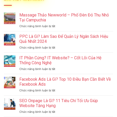
Massage Thảo Newworld – Phố Đèn Đỏ Thu Nhỏ
Tại Campuchia
ở
Chức năng bình luận bị tắt
Massage
Thảo
PPC Là Gì? Làm Sao Để Quản Lý Ngân Sách Hiệu
Newworld
Quả Nhất 2024
–
ở
Chức năng bình luận bị tắt
Phố
PPC
Đèn
Là
IT Phần Cứng? IT Website? – Cốt Lõi Của Hệ
Đỏ
Gì?
Thu
Thống Công Nghệ
Làm
Nhỏ
ở
Chức năng bình luận bị tắt
Sao
Tại
IT
Để
Campuchia
Phần
Facebook Ads Là Gì? Top 10 Điều Bạn Cần Biết Về
Quản
Cứng?
Lý
Facebook Ads
IT
Ngân
ở
Chức năng bình luận bị tắt
Website?
Sách
Facebook
–
Hiệu
Ads
SEO Onpage Là Gì? 11 Tiêu Chí Tối Ưu Giúp
Cốt
Quả
Là
Lõi
Website Tăng Hạng
Nhất
Gì?
Của
2024
ở
Chức năng bình luận bị tắt
Top
Hệ
SEO
10