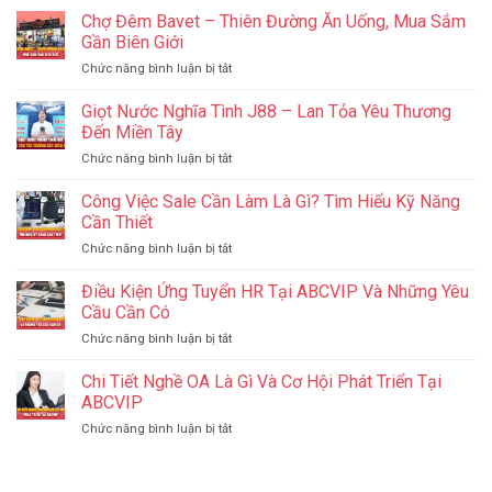
Thống
Onpage
Chợ Đêm Bavet – Thiên Đường Ăn Uống, Mua Sắm
Điều
Công
Là
Bạn
Gần Biên Giới
Nghệ
Gì?
Cần
ở
Chức năng bình luận bị tắt
11
Biết
Chợ
Tiêu
Về
Đêm
Giọt Nước Nghĩa Tình J88 – Lan Tỏa Yêu Thương
Chí
Facebook
Bavet
Tối
Đến Miền Tây
Ads
–
Ưu
ở
Chức năng bình luận bị tắt
Thiên
Giúp
Giọt
Đường
Website
Nước
Công Việc Sale Cần Làm Là Gì? Tìm Hiểu Kỹ Năng
Ăn
Tăng
Nghĩa
Uống,
Cần Thiết
Hạng
Tình
Mua
ở
Chức năng bình luận bị tắt
J88
Sắm
Công
–
Gần
Việc
Điều Kiện Ứng Tuyển HR Tại ABCVIP Và Những Yêu
Lan
Biên
Sale
Tỏa
Cầu Cần Có
Giới
Cần
Yêu
ở
Chức năng bình luận bị tắt
Làm
Thương
Điều
Là
Đến
Kiện
Chi Tiết Nghề OA Là Gì Và Cơ Hội Phát Triển Tại
Gì?
Miền
Ứng
Tìm
ABCVIP
Tây
Tuyển
Hiểu
ở
Chức năng bình luận bị tắt
HR
Kỹ
Chi
Tại
Năng
Tiết
ABCVIP
Cần
Nghề
Và
Thiết