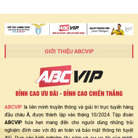
OA
Những
Là
Yêu
Gì
Cầu
Và
Cần
Cơ
Có
Hội
Phát
Triển
Tại
ABCVIP
GIỚI THIỆU ABCVIP
ABCVIP
là liên minh truyền thông và giải trí trực tuyến hàng
đầu châu Á, được thành lập vào tháng 10/2024. Tập đoàn
ABCVIP
hứa hẹn mang đến cho người dùng những trải
nghiệm đỉnh cao với độ an toàn và bảo mật thông tin tuyệt
đối. Dựa vào kinh nghiệm lâu năm và sự uy tín của mình,