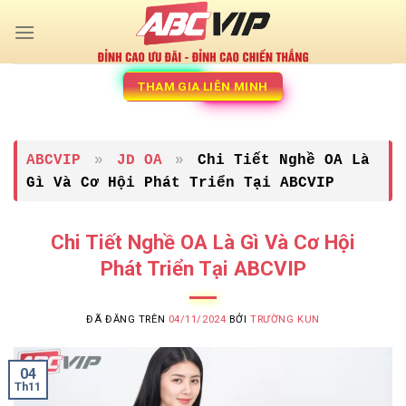
Chuyển
đến
nội
dung
THAM GIA LIÊN MINH
ABCVIP
»
JD OA
»
Chi Tiết Nghề OA Là
Gì Và Cơ Hội Phát Triển Tại ABCVIP
Chi Tiết Nghề OA Là Gì Và Cơ Hội
Phát Triển Tại ABCVIP
ĐÃ ĐĂNG TRÊN
04/11/2024
BỞI
TRƯỜNG KUN
04
Th11