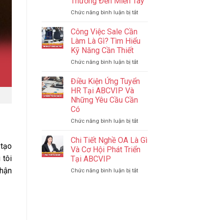
Thương Đến Miền Tây
Tăng
Thiên
Hạng
ở
Chức năng bình luận bị tắt
Đường
Giọt
Ăn
Nước
Uống,
Công Việc Sale Cần
Nghĩa
Mua
Làm Là Gì? Tìm Hiểu
Tình
Sắm
Kỹ Năng Cần Thiết
J88
Gần
ở
Chức năng bình luận bị tắt
–
Biên
Công
Lan
Giới
Việc
Tỏa
Điều Kiện Ứng Tuyển
Sale
Yêu
HR Tại ABCVIP Và
Cần
Thương
Những Yêu Cầu Cần
Làm
Đến
Có
Là
Miền
Gì?
Tây
ở
Chức năng bình luận bị tắt
Tìm
Điều
Hiểu
Kiện
Chi Tiết Nghề OA Là Gì
tạo
Kỹ
Ứng
Và Cơ Hội Phát Triển
Năng
Tuyển
 tôi
Tại ABCVIP
Cần
HR
nhận
Thiết
ở
Chức năng bình luận bị tắt
Tại
Chi
ABCVIP
Tiết
Và
Nghề
Những
OA
Yêu
Là
Cầu