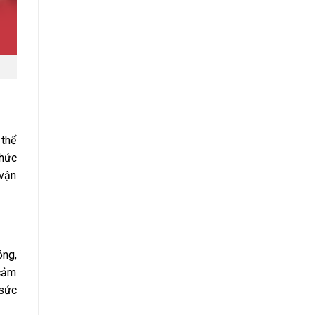
 thể
nhức
 vận
óng,
 cảm
 sức