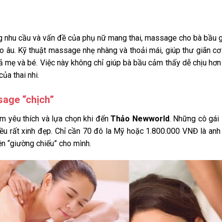
ng nhu cầu và vấn đề của phụ nữ mang thai, massage cho bà bầu 
lo âu. Kỹ thuật massage nhẹ nhàng và thoải mái, giúp thư giãn cơ
ả mẹ và bé. Việc này không chỉ giúp bà bầu cảm thấy dễ chịu hơ
của thai nhi.
sage “chịch”
m yêu thích và lựa chọn khi đến
Thảo Newworld
. Những cô gái
đều rất xinh đẹp. Chỉ cần 70 đô la Mỹ hoặc 1.800.000 VNĐ là an
ện “giường chiếu” cho mình.