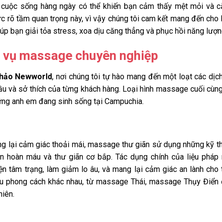
và cuộc sống hàng ngày có thể khiến bạn cảm thấy mệt mỏi và 
c rõ tầm quan trọng này, vì vậy chúng tôi cam kết mang đến cho
giúp bạn giải tỏa stress, xoa dịu căng thẳng và phục hồi năng lượn
ch vụ massage chuyên nghiệp
hảo Newworld
, nơi chúng tôi tự hào mang đến một loạt các dịc
u và sở thích của từng khách hàng. Loại hình massage cuối cùn
hững anh em đang sinh sống tại Campuchia.
ng lại cảm giác thoải mái, massage thư giãn sử dụng những kỹ t
ần hoàn máu và thư giãn cơ bắp. Tác dụng chính của liệu pháp
n tâm trạng, làm giảm lo âu, và mang lại cảm giác an lành cho 
iều phong cách khác nhau, từ massage Thái, massage Thụy Điển
hiên.