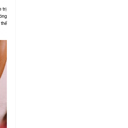
 trị
hóng
 thể