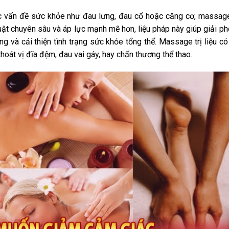
ác vấn đề sức khỏe như đau lưng, đau cổ hoặc căng cơ, massage
thuật chuyên sâu và áp lực mạnh mẽ hơn, liệu pháp này giúp giải p
g và cải thiện tình trạng sức khỏe tổng thể. Massage trị liệu có
oát vị đĩa đệm, đau vai gáy, hay chấn thương thể thao.