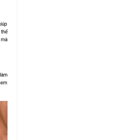
giúp
 thể
n mà
 làm
h em