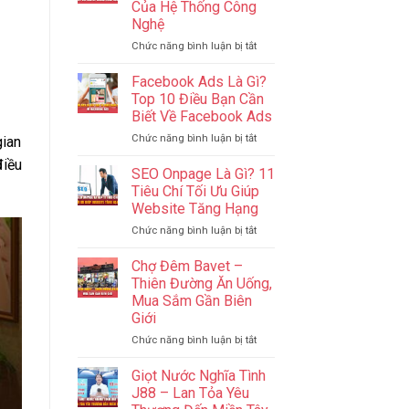
Của Hệ Thống Công
Sao
Campuchia
Nghệ
Để
Quản
ở
Chức năng bình luận bị tắt
Lý
IT
Ngân
Phần
Facebook Ads Là Gì?
Sách
Cứng?
Top 10 Điều Bạn Cần
Hiệu
IT
Biết Về Facebook Ads
Quả
Website?
Nhất
ở
Chức năng bình luận bị tắt
–
gian
2024
Facebook
Cốt
điều
Ads
Lõi
SEO Onpage Là Gì? 11
Là
Của
Tiêu Chí Tối Ưu Giúp
Gì?
Hệ
Website Tăng Hạng
Top
Thống
ở
Chức năng bình luận bị tắt
10
Công
SEO
Điều
Nghệ
Onpage
Bạn
Chợ Đêm Bavet –
Là
Cần
Thiên Đường Ăn Uống,
Gì?
Biết
Mua Sắm Gần Biên
11
Về
Giới
Tiêu
Facebook
Chí
Ads
ở
Chức năng bình luận bị tắt
Tối
Chợ
Ưu
Đêm
Giọt Nước Nghĩa Tình
Giúp
Bavet
J88 – Lan Tỏa Yêu
Website
–