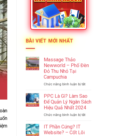
BÀI VIẾT MỚI NHẤT
Massage Thảo
Newworld – Phố Đèn
Đỏ Thu Nhỏ Tại
Campuchia
ở
Chức năng bình luận bị tắt
Massage
Thảo
PPC Là Gì? Làm Sao
Newworld
Để Quản Lý Ngân Sách
–
Hiệu Quả Nhất 2024
Phố
toàn
ở
Chức năng bình luận bị tắt
Đèn
muốn
PPC
Đỏ
Là
hiệm
Thu
IT Phần Cứng? IT
Gì?
Nhỏ
Website? – Cốt Lõi
Làm
Tại