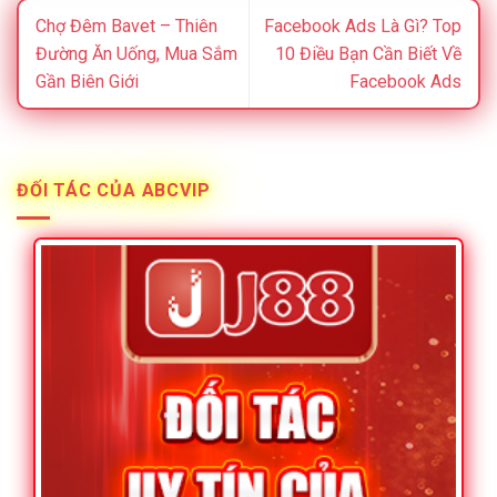
Chợ Đêm Bavet – Thiên
Facebook Ads Là Gì? Top
Đường Ăn Uống, Mua Sắm
10 Điều Bạn Cần Biết Về
Gần Biên Giới
Facebook Ads
ĐỐI TÁC CỦA ABCVIP