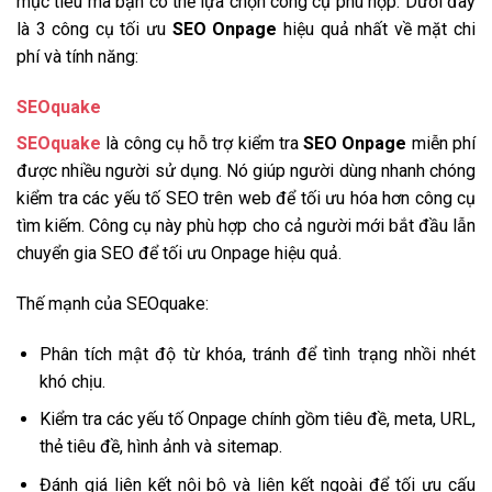
mục tiêu mà bạn có thể lựa chọn công cụ phù hợp. Dưới đây
là 3 công cụ tối ưu
SEO Onpage
hiệu quả nhất về mặt chi
phí và tính năng:
SEOquake
SEOquake
là công cụ hỗ trợ kiểm tra
SEO Onpage
miễn phí
được nhiều người sử dụng. Nó giúp người dùng nhanh chóng
kiểm tra các yếu tố SEO trên web để tối ưu hóa hơn công cụ
tìm kiếm. Công cụ này phù hợp cho cả người mới bắt đầu lẫn
chuyển gia SEO để tối ưu Onpage hiệu quả.
Thế mạnh của SEOquake:
Phân tích mật độ từ khóa, tránh để tình trạng nhồi nhét
khó chịu.
Kiểm tra các yếu tố Onpage chính gồm tiêu đề, meta, URL,
thẻ tiêu đề, hình ảnh và sitemap.
Đánh giá liên kết nội bộ và liên kết ngoài để tối ưu cấu