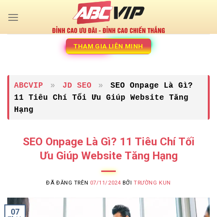
Chuyển
đến
nội
dung
THAM GIA LIÊN MINH
ABCVIP
»
JD SEO
»
SEO Onpage Là Gì?
11 Tiêu Chí Tối Ưu Giúp Website Tăng
Hạng
SEO Onpage Là Gì? 11 Tiêu Chí Tối
Ưu Giúp Website Tăng Hạng
ĐÃ ĐĂNG TRÊN
07/11/2024
BỞI
TRƯỜNG KUN
07