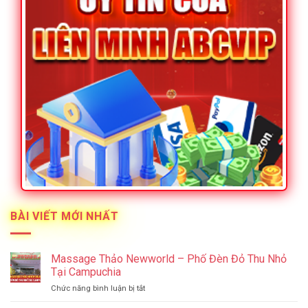
BÀI VIẾT MỚI NHẤT
Massage Thảo Newworld – Phố Đèn Đỏ Thu Nhỏ
Tại Campuchia
ở
Chức năng bình luận bị tắt
Massage