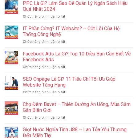
Thảo
PPC Là Gì? Làm Sao Để Quản Lý Ngân Sách Hiệu
Newworld
Quả Nhất 2024
–
ở
Chức năng bình luận bị tắt
Phố
PPC
Đèn
Là
IT Phần Cứng? IT Website? – Cốt Lõi Của Hệ
Đỏ
Gì?
Thu
Thống Công Nghệ
Làm
Nhỏ
ở
Chức năng bình luận bị tắt
Sao
Tại
IT
Để
Campuchia
Phần
Facebook Ads Là Gì? Top 10 Điều Bạn Cần Biết Về
Quản
Cứng?
Lý
Facebook Ads
IT
Ngân
ở
Chức năng bình luận bị tắt
Website?
Sách
Facebook
–
Hiệu
Ads
SEO Onpage Là Gì? 11 Tiêu Chí Tối Ưu Giúp
Cốt
Quả
Là
Lõi
Website Tăng Hạng
Nhất
Gì?
Của
2024
ở
Chức năng bình luận bị tắt
Top
Hệ
SEO
10
Thống
Onpage
Chợ Đêm Bavet – Thiên Đường Ăn Uống, Mua Sắm
Điều
Công
Là
Bạn
Gần Biên Giới
Nghệ
Gì?
Cần
ở
Chức năng bình luận bị tắt
11
Biết
Chợ
Tiêu
Về
Đêm
Giọt Nước Nghĩa Tình J88 – Lan Tỏa Yêu Thương
Chí
Facebook
Bavet
Tối
Đến Miền Tây
Ads