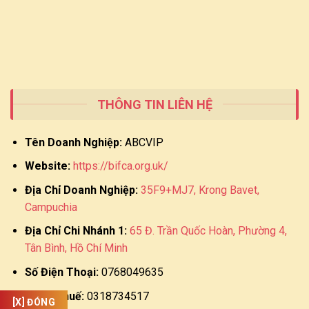
THÔNG TIN LIÊN HỆ
Tên Doanh Nghiệp:
ABCVIP
Website:
https://bifca.org.uk/
Địa Chỉ Doanh Nghiệp:
35F9+MJ7, Krong Bavet,
Campuchia
Địa Chỉ Chi Nhánh 1:
65 Đ. Trần Quốc Hoàn, Phường 4,
Tân Bình, Hồ Chí Minh
Số Điện Thoại:
0768049635
Mã số thuế:
0318734517
[X] ĐÓNG