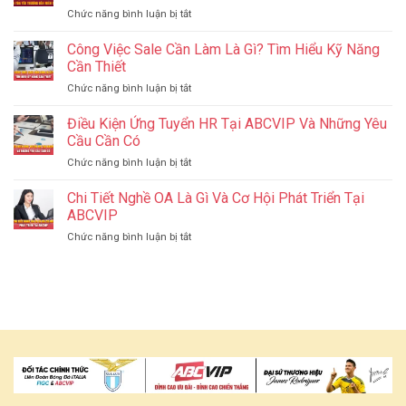
–
Ưu
ở
Chức năng bình luận bị tắt
Thiên
Giúp
Giọt
Đường
Website
Nước
Công Việc Sale Cần Làm Là Gì? Tìm Hiểu Kỹ Năng
Ăn
Tăng
Nghĩa
Uống,
Cần Thiết
Hạng
Tình
Mua
ở
Chức năng bình luận bị tắt
J88
Sắm
Công
–
Gần
Việc
Điều Kiện Ứng Tuyển HR Tại ABCVIP Và Những Yêu
Lan
Biên
Sale
Tỏa
Cầu Cần Có
Giới
Cần
Yêu
ở
Chức năng bình luận bị tắt
Làm
Thương
Điều
Là
Đến
Kiện
Chi Tiết Nghề OA Là Gì Và Cơ Hội Phát Triển Tại
Gì?
Miền
Ứng
Tìm
ABCVIP
Tây
Tuyển
Hiểu
ở
Chức năng bình luận bị tắt
HR
Kỹ
Chi
Tại
Năng
Tiết
ABCVIP
Cần
Nghề
Và
Thiết
OA
Những
Là
Yêu
Gì
Cầu
Và
Cần
Cơ
Có
Hội
Phát
Triển