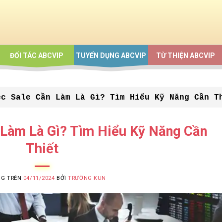
ĐỐI TÁC ABCVIP
TUYỂN DỤNG ABCVIP
TỪ THIỆN ABCVIP
ệc Sale Cần Làm Là Gì? Tìm Hiểu Kỹ Năng Cần T
 Làm Là Gì? Tìm Hiểu Kỹ Năng Cần
Thiết
NG TRÊN
04/11/2024
BỞI
TRƯỜNG KUN