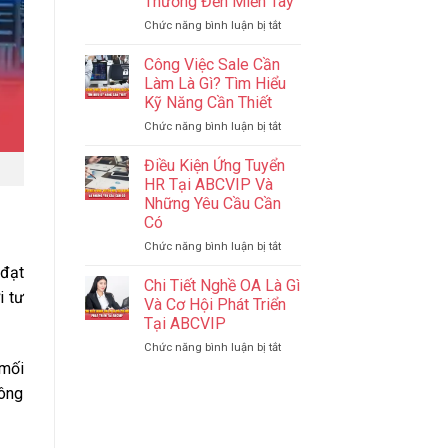
Thương Đến Miền Tây
Tăng
Thiên
Hạng
ở
Chức năng bình luận bị tắt
Đường
Giọt
Ăn
Nước
Uống,
Công Việc Sale Cần
Nghĩa
Mua
Làm Là Gì? Tìm Hiểu
Tình
Sắm
Kỹ Năng Cần Thiết
J88
Gần
ở
Chức năng bình luận bị tắt
–
Biên
Công
Lan
Giới
Việc
Tỏa
Điều Kiện Ứng Tuyển
Sale
Yêu
HR Tại ABCVIP Và
Cần
Thương
Những Yêu Cầu Cần
Làm
Đến
Có
Là
Miền
Gì?
Tây
ở
Chức năng bình luận bị tắt
Tìm
Điều
 đạt
Hiểu
Kiện
Chi Tiết Nghề OA Là Gì
i tư
Kỹ
Ứng
Và Cơ Hội Phát Triển
Năng
Tuyển
Tại ABCVIP
Cần
HR
Thiết
ở
Chức năng bình luận bị tắt
Tại
Chi
ABCVIP
 mối
Tiết
Và
hông
Nghề
Những
OA
Yêu
Là
Cầu