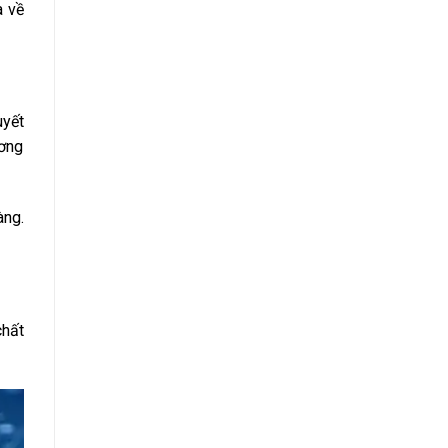
à về
uyết
ương
àng.
chất