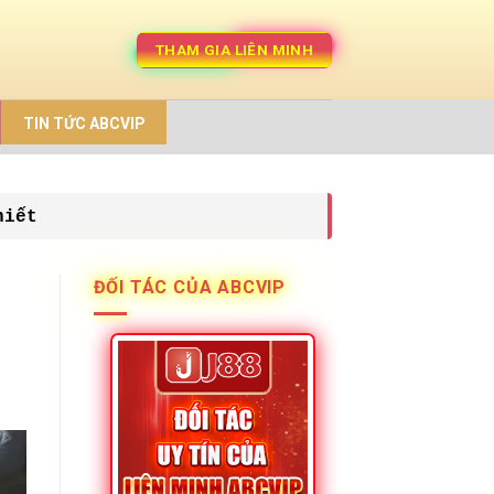
THAM GIA LIÊN MINH
TIN TỨC ABCVIP
hiết
ĐỐI TÁC CỦA ABCVIP