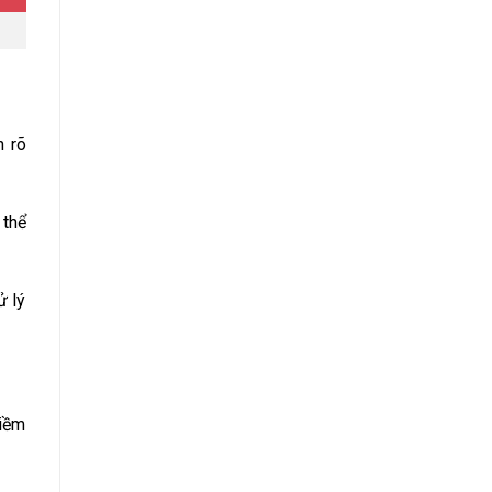
n rõ
 thể
ử lý
tiềm