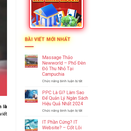
BÀI VIẾT MỚI NHẤT
Massage Thảo
Newworld – Phố Đèn
Đỏ Thu Nhỏ Tại
Campuchia
ở
Chức năng bình luận bị tắt
Massage
Thảo
PPC Là Gì? Làm Sao
Newworld
Để Quản Lý Ngân Sách
–
Hiệu Quả Nhất 2024
Phố
 là
ở
Chức năng bình luận bị tắt
Đèn
viết
PPC
Đỏ
Là
Thu
IT Phần Cứng? IT
Gì?
Nhỏ
Website? – Cốt Lõi
Làm
Tại