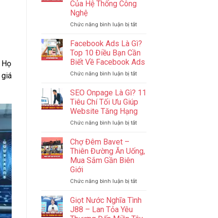
Của Hệ Thống Công
Sao
Campuchia
Nghệ
Để
Quản
ở
Chức năng bình luận bị tắt
Lý
IT
Ngân
Phần
Facebook Ads Là Gì?
Sách
Cứng?
Top 10 Điều Bạn Cần
Hiệu
IT
Biết Về Facebook Ads
. Họ
Quả
Website?
Nhất
ở
Chức năng bình luận bị tắt
–
 giá
2024
Facebook
Cốt
Ads
Lõi
SEO Onpage Là Gì? 11
Là
Của
Tiêu Chí Tối Ưu Giúp
Gì?
Hệ
Website Tăng Hạng
Top
Thống
ở
Chức năng bình luận bị tắt
10
Công
SEO
Điều
Nghệ
Onpage
Bạn
Chợ Đêm Bavet –
Là
Cần
Thiên Đường Ăn Uống,
Gì?
Biết
Mua Sắm Gần Biên
11
Về
Giới
Tiêu
Facebook
Chí
Ads
ở
Chức năng bình luận bị tắt
Tối
Chợ
Ưu
Đêm
Giọt Nước Nghĩa Tình
Giúp
Bavet
J88 – Lan Tỏa Yêu
Website
–