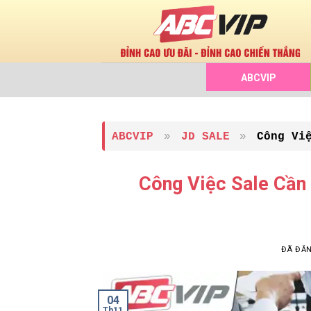
Chuyển
đến
nội
dung
ABCVIP
ABCVIP
»
JD SALE
»
Công Vi
Công Việc Sale Cần
ĐÃ ĐĂ
04
Th11