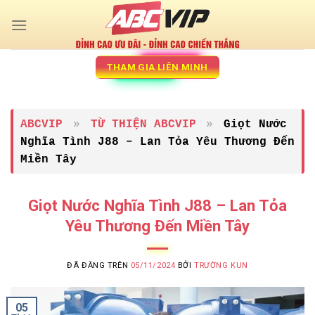
Chuyển
đến
nội
dung
THAM GIA LIÊN MINH
ABCVIP
»
TỪ THIỆN ABCVIP
»
Giọt Nước
Nghĩa Tình J88 – Lan Tỏa Yêu Thương Đến
Miền Tây
Giọt Nước Nghĩa Tình J88 – Lan Tỏa
Yêu Thương Đến Miền Tây
ĐÃ ĐĂNG TRÊN
05/11/2024
BỞI
TRƯỜNG KUN
05