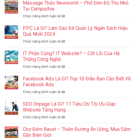
Massage Thảo Newworld – Phố Đèn Đỏ Thu Nhỏ
Tại Campuchia
ở
Chức năng bình luận bị tắt
Massage
Thảo
PPC Là Gì? Làm Sao Để Quản Lý Ngân Sách Hiệu
Newworld
Quả Nhất 2024
–
ở
Chức năng bình luận bị tắt
Phố
PPC
Đèn
Là
IT Phần Cứng? IT Website? – Cốt Lõi Của Hệ
Đỏ
Gì?
Thu
Thống Công Nghệ
Làm
Nhỏ
ở
Chức năng bình luận bị tắt
Sao
Tại
IT
Để
Campuchia
Phần
Facebook Ads Là Gì? Top 10 Điều Bạn Cần Biết Về
Quản
Cứng?
Lý
Facebook Ads
IT
Ngân
ở
Chức năng bình luận bị tắt
Website?
Sách
Facebook
–
Hiệu
Ads
SEO Onpage Là Gì? 11 Tiêu Chí Tối Ưu Giúp
Cốt
Quả
Là
Lõi
Website Tăng Hạng
Nhất
Gì?
Của
2024
ở
Chức năng bình luận bị tắt
Top
Hệ
SEO
10
Thống
Onpage
Chợ Đêm Bavet – Thiên Đường Ăn Uống, Mua Sắm
Điều
Công
Là
Bạn
Gần Biên Giới
Nghệ
Gì?