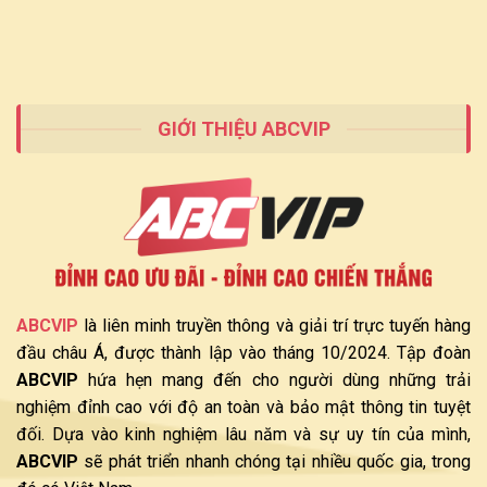
Và
Cần
Cơ
Có
Hội
Phát
Triển
Tại
ABCVIP
GIỚI THIỆU ABCVIP
ABCVIP
là liên minh truyền thông và giải trí trực tuyến hàng
đầu châu Á, được thành lập vào tháng 10/2024. Tập đoàn
ABCVIP
hứa hẹn mang đến cho người dùng những trải
nghiệm đỉnh cao với độ an toàn và bảo mật thông tin tuyệt
đối. Dựa vào kinh nghiệm lâu năm và sự uy tín của mình,
ABCVIP
sẽ phát triển nhanh chóng tại nhiều quốc gia, trong