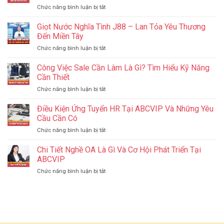
Cần
ở
Chức năng bình luận bị tắt
11
Biết
Chợ
Tiêu
Về
Đêm
Giọt Nước Nghĩa Tình J88 – Lan Tỏa Yêu Thương
Chí
Facebook
Bavet
Tối
Đến Miền Tây
Ads
–
Ưu
ở
Chức năng bình luận bị tắt
Thiên
Giúp
Giọt
Đường
Website
Nước
Công Việc Sale Cần Làm Là Gì? Tìm Hiểu Kỹ Năng
Ăn
Tăng
Nghĩa
Uống,
Cần Thiết
Hạng
Tình
Mua
ở
Chức năng bình luận bị tắt
J88
Sắm
Công
–
Gần
Việc
Điều Kiện Ứng Tuyển HR Tại ABCVIP Và Những Yêu
Lan
Biên
Sale
Tỏa
Cầu Cần Có
Giới
Cần
Yêu
ở
Chức năng bình luận bị tắt
Làm
Thương
Điều
Là
Đến
Kiện
Chi Tiết Nghề OA Là Gì Và Cơ Hội Phát Triển Tại
Gì?
Miền
Ứng
Tìm
ABCVIP
Tây
Tuyển
Hiểu
ở
Chức năng bình luận bị tắt
HR
Kỹ
Chi
Tại
Năng
Tiết
ABCVIP
Cần
Nghề
Và
Thiết
OA
Những
Là
Yêu
Gì
Cầu