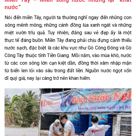
nước”
Nói đến miền Tây, người ta thường nghĩ ngay đến những con
sông mênh mông, những cánh đồng lúa xanh ngát và những
miệt vườn trĩu quả. Tuy nhiên, đằng sau vẻ đẹp ấy là một
thực tế đáng buồn. Miền Tây đang phải chịu đựng cảnh thiếu
nước sạch, đặc biệt là các khu vực như Gò Công Đông và Gò
Công Tây thuộc tỉnh Tiền Giang. Mỗi năm, vào mùa khô, nước
từ các con sông lớn cạn kiệt dần, đồng thời xâm nhập mặn
từ biển len lỏi vào sâu trong đất liền. Nguồn nước ngọt vốn
dĩ quý giá, nay lại càng trở nên khan hiếm.