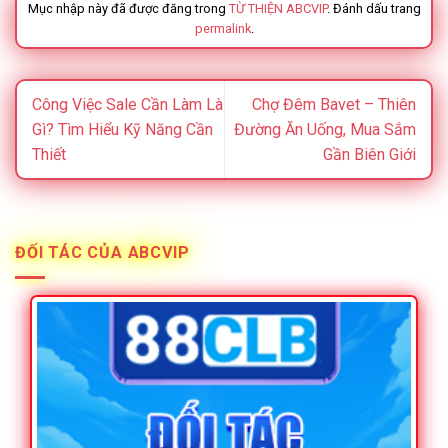
Mục nhập này đã được đăng trong
TỪ THIỆN ABCVIP
. Đánh dấu trang
permalink
.
Công Việc Sale Cần Làm Là
Chợ Đêm Bavet – Thiên
Gì? Tìm Hiểu Kỹ Năng Cần
Đường Ăn Uống, Mua Sắm
Thiết
Gần Biên Giới
ĐỐI TÁC CỦA ABCVIP