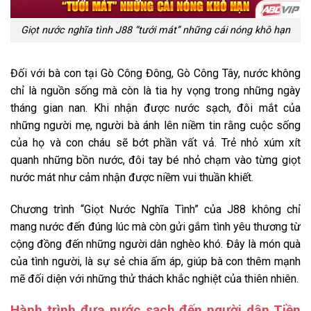
Giọt nước nghĩa tình J88 “tưới mát” những cái nóng khô hạn
Đối với bà con tại Gò Công Đông, Gò Công Tây, nước không
chỉ là nguồn sống mà còn là tia hy vọng trong những ngày
tháng gian nan. Khi nhận được nước sạch, đôi mắt của
những người mẹ, người bà ánh lên niềm tin rằng cuộc sống
của họ và con cháu sẽ bớt phần vất vả. Trẻ nhỏ xúm xít
quanh những bồn nước, đôi tay bé nhỏ chạm vào từng giọt
nước mát như cảm nhận được niềm vui thuần khiết.
Chương trình “Giọt Nước Nghĩa Tình” của J88 không chỉ
mang nước đến đúng lúc mà còn gửi gắm tình yêu thương từ
cộng đồng đến những người dân nghèo khó. Đây là món quà
của tình người, là sự sẻ chia ấm áp, giúp bà con thêm mạnh
mẽ đối diện với những thử thách khắc nghiệt của thiên nhiên.
Hành trình đưa nước sạch đến người dân Tiền