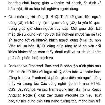
hosting chất lượng giúp website tải nhanh, ổn định và
bảo mật, tối ưu hóa trải nghiệm người dùng.
Giao diện người dùng (UI/UX): Thiết kế giao diện người
dùng (UI) và trải nghiệm người dùng (UX) là yếu tố quan
trọng giúp giữ chân người truy cập. Một giao diện bắt
mắt, dễ sử dụng kết hợp với trải nghiệm mượt mà sẽ tạo
ấn tượng tốt và khuyến khích người dùng ở lại lâu hơn.
Việc tối ưu hóa UI/UX cũng giúp tăng tỷ lệ chuyển đổi,
khiến khách hàng cảm thấy thoải mái và tự tin khi khám
phá sản phẩm hoặc dịch vụ.
Backend và Frontend: Backend là phần lập trình phía sau,
điều khiển dữ liệu và logic xử lý, đảm bảo website hoạt
động trơn tru. Frontend là phần giao diện mà người dùng
thấy và tương tác. Các công nghệ lập trình như HTML,
CSS, JavaScript, và các framework hiện đại (như React,
Angular, Node.js) giúp xây dựng website có hiệu suất
cao, từ nội dung đến tính năng tương tác, mang đến trải