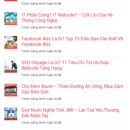
ở
Chức năng bình luận bị tắt
Phố
PPC
Đèn
Là
IT Phần Cứng? IT Website? – Cốt Lõi Của Hệ
Đỏ
Gì?
Thu
Thống Công Nghệ
Làm
Nhỏ
ở
Chức năng bình luận bị tắt
Sao
Tại
IT
Để
Campuchia
Phần
Facebook Ads Là Gì? Top 10 Điều Bạn Cần Biết Về
Quản
Cứng?
Lý
Facebook Ads
IT
Ngân
ở
Chức năng bình luận bị tắt
Website?
Sách
Facebook
–
Hiệu
Ads
SEO Onpage Là Gì? 11 Tiêu Chí Tối Ưu Giúp
Cốt
Quả
Là
Lõi
Website Tăng Hạng
Nhất
Gì?
Của
2024
ở
Chức năng bình luận bị tắt
Top
Hệ
SEO
10
Thống
Onpage
Chợ Đêm Bavet – Thiên Đường Ăn Uống, Mua Sắm
Điều
Công
Là
Bạn
Gần Biên Giới
Nghệ
Gì?
Cần
ở
Chức năng bình luận bị tắt
11
Biết
Chợ
Tiêu
Về
Đêm
Giọt Nước Nghĩa Tình J88 – Lan Tỏa Yêu Thương
Chí
Facebook
Bavet
Tối
Đến Miền Tây
Ads
–
Ưu
ở
Chức năng bình luận bị tắt
Thiên
Giúp
Giọt
Đường
Website