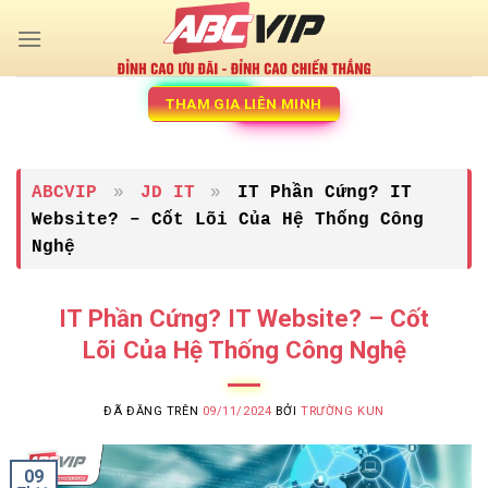
Chuyển
đến
nội
dung
THAM GIA LIÊN MINH
ABCVIP
»
JD IT
»
IT Phần Cứng? IT
Website? – Cốt Lõi Của Hệ Thống Công
Nghệ
IT Phần Cứng? IT Website? – Cốt
Lõi Của Hệ Thống Công Nghệ
ĐÃ ĐĂNG TRÊN
09/11/2024
BỞI
TRƯỜNG KUN
09