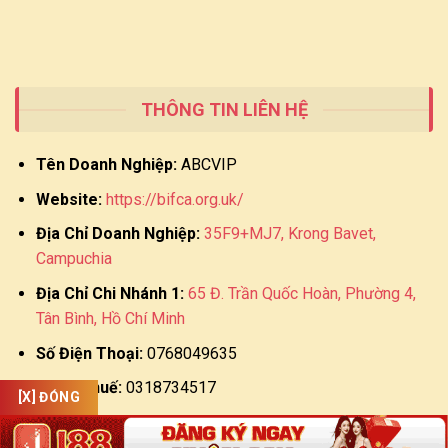
THÔNG TIN LIÊN HỆ
Tên Doanh Nghiệp:
ABCVIP
Website:
https://bifca.org.uk/
Địa Chỉ Doanh Nghiệp:
35F9+MJ7, Krong Bavet,
Campuchia
Địa Chỉ Chi Nhánh 1:
65 Đ. Trần Quốc Hoàn, Phường 4,
Tân Bình, Hồ Chí Minh
Số Điện Thoại:
0768049635
Mã số thuế:
0318734517
[X] ĐÓNG
Ngày hoạt động:
28/10/2024