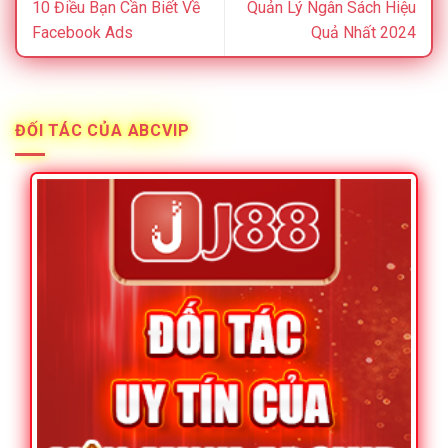
10 Điều Bạn Cần Biết Về
Quản Lý Ngân Sách Hiệu
Facebook Ads
Quả Nhất 2024
ĐỐI TÁC CỦA ABCVIP