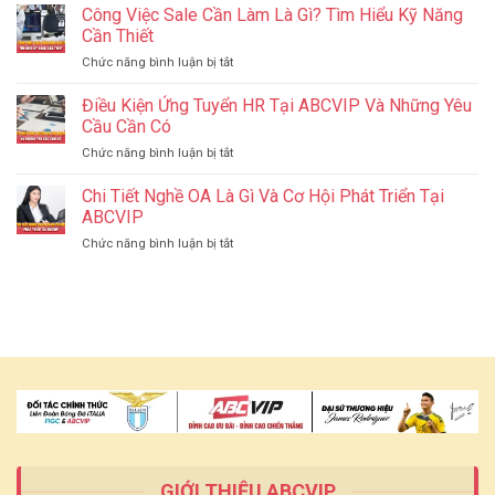
Nước
Công Việc Sale Cần Làm Là Gì? Tìm Hiểu Kỹ Năng
Ăn
Tăng
Nghĩa
Uống,
Cần Thiết
Hạng
Tình
Mua
ở
Chức năng bình luận bị tắt
J88
Sắm
Công
–
Gần
Việc
Điều Kiện Ứng Tuyển HR Tại ABCVIP Và Những Yêu
Lan
Biên
Sale
Tỏa
Cầu Cần Có
Giới
Cần
Yêu
ở
Chức năng bình luận bị tắt
Làm
Thương
Điều
Là
Đến
Kiện
Chi Tiết Nghề OA Là Gì Và Cơ Hội Phát Triển Tại
Gì?
Miền
Ứng
Tìm
ABCVIP
Tây
Tuyển
Hiểu
ở
Chức năng bình luận bị tắt
HR
Kỹ
Chi
Tại
Năng
Tiết
ABCVIP
Cần
Nghề
Và
Thiết
OA
Những
Là
Yêu
Gì
Cầu
Và
Cần
Cơ
Có
Hội
Phát
Triển
Tại
ABCVIP
GIỚI THIỆU ABCVIP